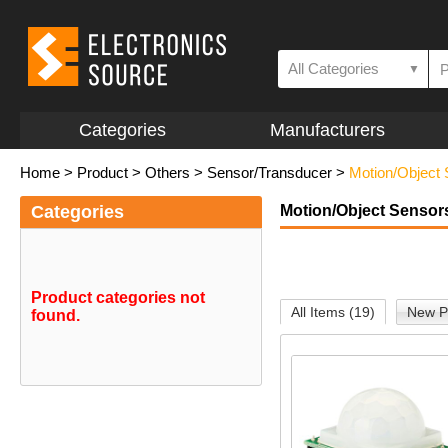
All Categories
▼
Categories
Manufacturers
Home
>
Product
>
Others
>
Sensor/Transducer
>
Motion/Object
Categories
Motion/Object Sensor
Product categories not
All Items (19)
New P
found.