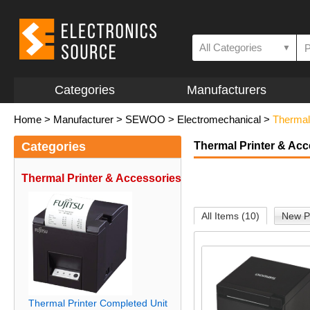
All Categories
▼
Categories
Manufacturers
Home
>
Manufacturer
>
SEWOO
>
Electromechanical
>
Thermal
Categories
Thermal Printer & Acc
Thermal Printer & Accessories
All Items (10)
New P
Thermal Printer Completed Unit