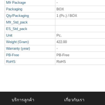
Mfr Package
-
Packaging
BOX
Qty/Packaging
1 (Pc.) / BOX
Mfr_Std_pack
ES_Std_pack
Unit
Pc.
Weight (Gram)
422.00
Warranty (year)
-
PB-Free
PB-Free
RoHS
RoHS
บริการลูกค้า
เกี่ยวกับเรา