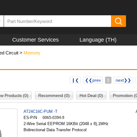
▼
Customer Services
Language (TH)
ed Circuit
>
Memory
❙❮
❮❮prev
1
next❯❯
w Products (0)
Recommend (0)
Hot Deal (0)
Promotion (
AT24C16C-PUM -T
ES-P/N
0065-0394-9
2-Wire Serial EEPROM 16KBit (2048 x 8),1MHz
Bidirectional Data Transfer Protocol