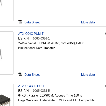
Data Sheet
More detail
AT24C04C-PUM-T
ES-P/N
0065-0386-1
2-Wire Serial EEPROM 4KBit(512Kx8Bit),1MHz
Bidirectional Data Transfer
Data Sheet
More detail
AT28C64B-15PU-T
ES-P/N
0065-0353-5
64KBit Parallel EEPROM, Access Time 150ns
Page Write and Byte Write, CMOS and TTL Compatible