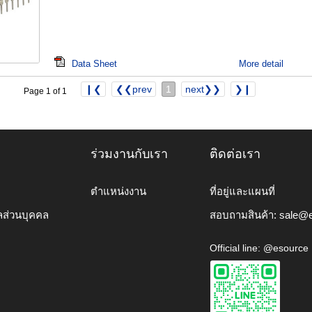
Data Sheet
More detail
❙❮
❮❮prev
1
next❯❯
❯❙
Page 1 of 1
ร่วมงานกับเรา
ติดต่อเรา
ตำแหน่งงาน
ที่อยู่และแผนที่
ลส่วนบุคคล
สอบถามสินค้า:
sale@e
Official line: @esource