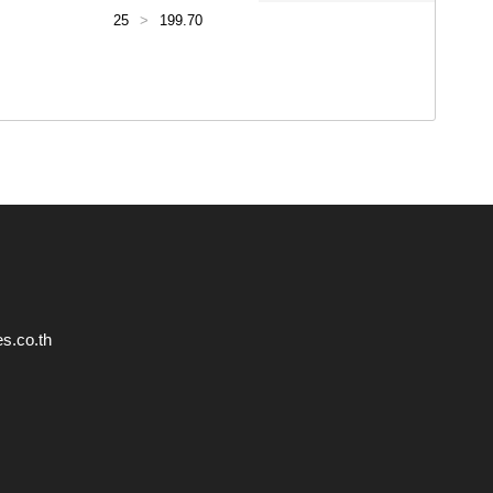
25
>
199.70
s.co.th