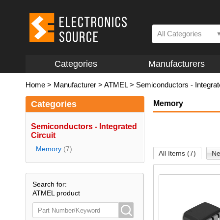
All Categories
Categories
Manufacturers
Home
>
Manufacturer
>
ATMEL
>
Semiconductors - Integrat
Categories
Memory
Semiconductors - Integrated
Circuit
Memory
(7)
All Items (7)
Ne
Search for:
ATMEL product