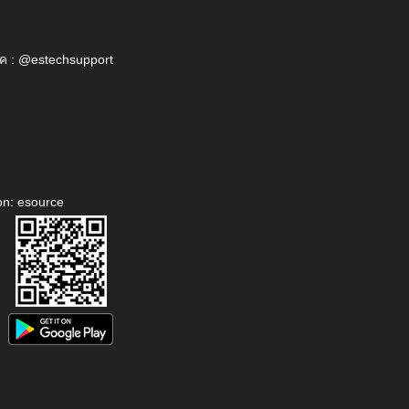
ค : @estechsupport
on: esource