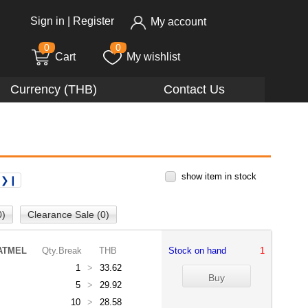
Sign in
|
Register
My account
0
0
Cart
My wishlist
Currency (THB)
Contact Us
show item in stock
❯❙
0)
Clearance Sale (0)
ATMEL
Qty.Break
THB
Stock on hand
1
1
>
33.62
5
>
29.92
10
>
28.58