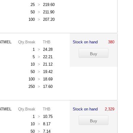
25
>
219.60
50
>
211.90
100
>
207.20
ATMEL
Qty.Break
THB
Stock on hand
380
1
>
24.28
5
>
22.21
10
>
21.12
50
>
19.42
100
>
18.69
250
>
17.60
ATMEL
Qty.Break
THB
Stock on hand
2,329
1
>
10.75
10
>
8.17
50
>
7.14