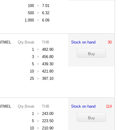
100
>
7.01
500
>
6.32
1,000
>
6.09
ATMEL
Qty.Break
THB
Stock on hand
30
1
>
482.90
3
>
456.80
5
>
439.30
10
>
421.80
25
>
397.10
ATMEL
Qty.Break
THB
Stock on hand
114
1
>
243.00
5
>
223.50
10
>
210.90