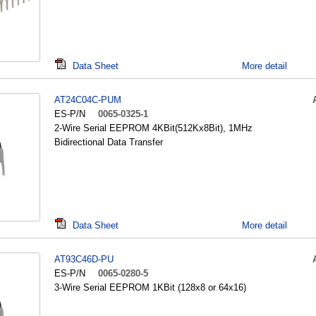
Data Sheet
More detail
AT24C04C-PUM
ES-P/N
0065-0325-1
2-Wire Serial EEPROM 4KBit(512Kx8Bit), 1MHz
Bidirectional Data Transfer
Data Sheet
More detail
AT93C46D-PU
ES-P/N
0065-0280-5
3-Wire Serial EEPROM 1KBit (128x8 or 64x16)