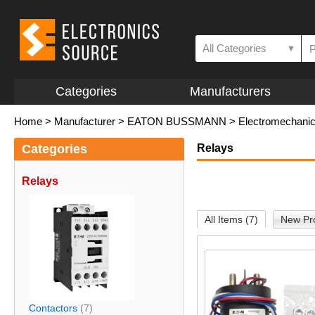
All Categories
▼
Categories
Manufacturers
Home
>
Manufacturer
>
EATON BUSSMANN
>
Electromechanic
Categories
Relays
Relays
All Items (7)
New Pro
Contactors
(7)