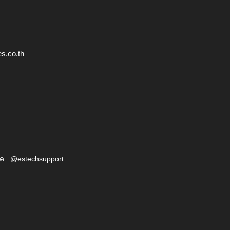
s.co.th
ค : @estechsupport