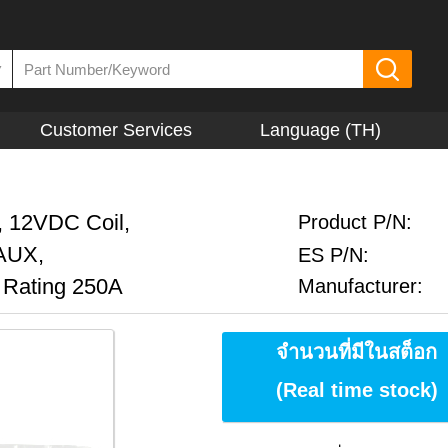
▼
Customer Services
Language (TH)
, 12VDC Coil,
Product P/N:
 AUX,
ES P/N:
 Rating 250A
Manufacturer:
จำนวนที่มีในสต็อก
(Real time stock)