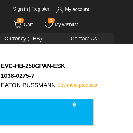
Sign in
|
Register
My account
0
0
Cart
My wishlist
Currency (THB)
Contact Us
EVC-HB-250CPAN-ESK
1038-0275-7
EATON BUSSMANN
See more products
6