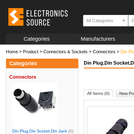
All Categories
▼
Categories
Manufacturers
Home
>
Product
>
Connectors & Sockets
>
Connectors
>
Din Pl
Categories
Din Plug,Din Socket,D
Connectors
All Items (6)
New Pro
Din Plug,Din Socket,Din Jack
(6)