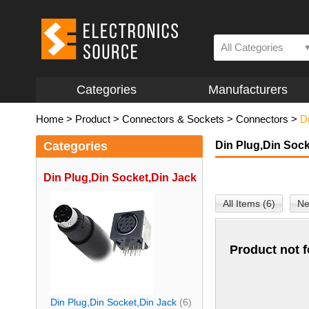
All Categories
Categories
Manufacturers
Home
>
Product
>
Connectors & Sockets
>
Connectors
>
D
Categories
Din Plug,Din Sock
Din Plug,Din Socket,Din Jack
All Items (6)
Ne
Product not 
Din Plug,Din Socket,Din Jack
(6)