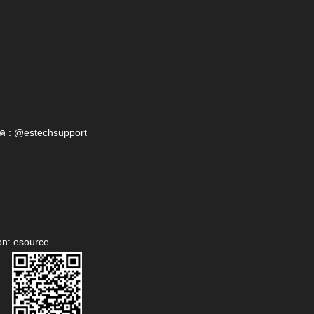
ค : @estechsupport
on: esource