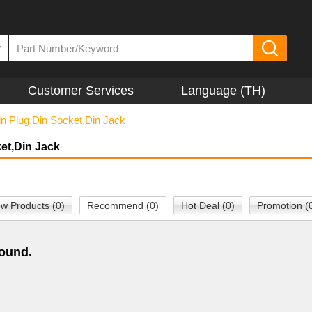
▼
Customer Services
Language (TH)
in Plug,Din Socket,Din Jack
et,Din Jack
w Products (0)
Recommend (0)
Hot Deal (0)
Promotion (
found.