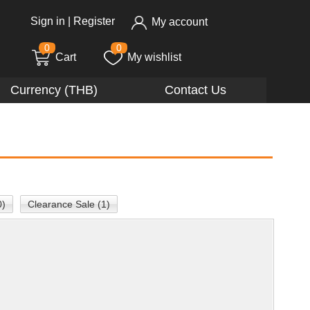
Sign in
|
Register
My account
0
0
Cart
My wishlist
Currency (THB)
Contact Us
0)
Clearance Sale (1)