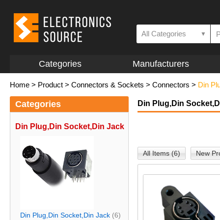
All Categories
▼
Categories
Manufacturers
Home
>
Product
>
Connectors & Sockets
>
Connectors
>
Din Pl
Categories
Din Plug,Din Socket,D
Din Plug,Din Socket,Din Jack
All Items (6)
New Pro
Din Plug,Din Socket,Din Jack
(6)