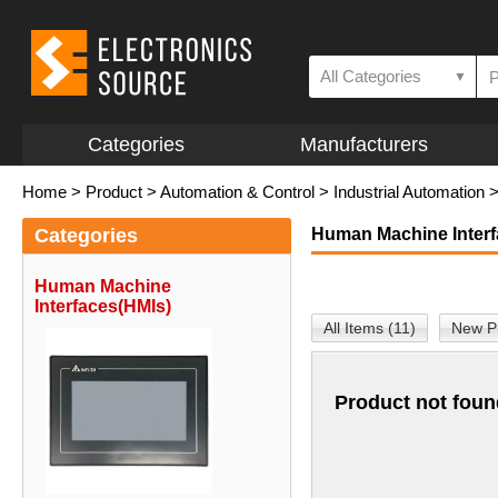
All Categories
▼
Categories
Manufacturers
Home
>
Product
>
Automation & Control
>
Industrial Automation
Categories
Human Machine Interf
Human Machine
Interfaces(HMIs)
All Items (11)
New Pr
Product not foun