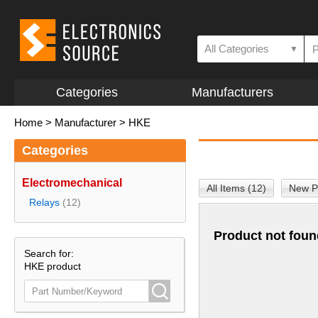
All Categories
▼
Categories
Manufacturers
Home
>
Manufacturer
>
HKE
Categories
Electromechanical
All Items (12)
New P
Relays
(12)
Product not foun
Search for:
HKE product