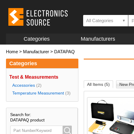
All Categories
▼
Categories
Manufacturers
Home
>
Manufacturer
>
DATAPAQ
Categories
Test & Measurements
All Items (5)
New Pro
Accessories
(2)
Temperature Measurement
(3)
Search for:
DATAPAQ product