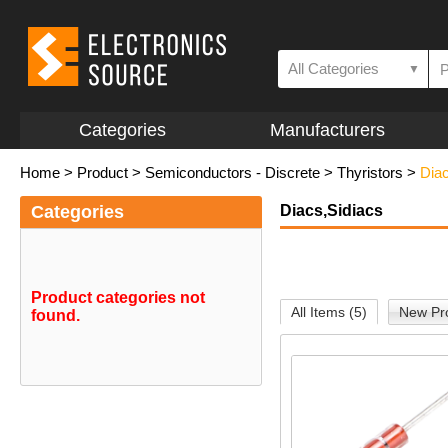
All Categories
▼
Categories
Manufacturers
Home
>
Product
>
Semiconductors - Discrete
>
Thyristors
>
Diac
Categories
Diacs,Sidiacs
Product categories not
All Items (5)
New Pro
found.