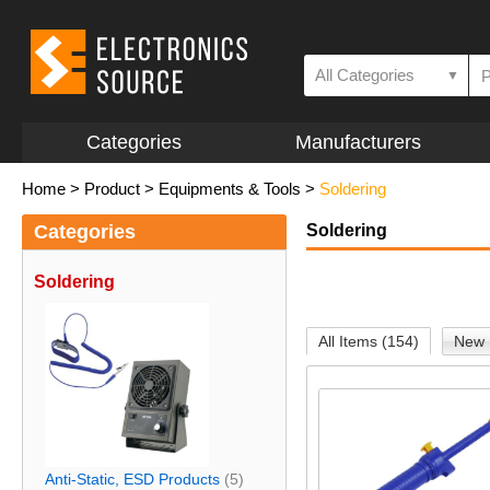
All Categories
▼
Categories
Manufacturers
Home
>
Product
>
Equipments & Tools
>
Soldering
Categories
Soldering
Soldering
All Items (154)
New 
Anti-Static, ESD Products
(5)