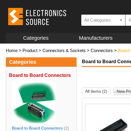
All Categories
▼
Categories
Manufacturers
Home
>
Product
>
Connectors & Sockets
>
Connectors
>
Board 
Categories
Board to Board Conn
Board to Board Connectors
All Items (2)
New Pro
Board to Board Connectors
(2)