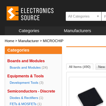
All Categories
▼
Categories
Manufacturers
Home
>
Manufacturer
>
MICROCHIP
Categories
Boards and Modules
All Items (490)
New 
Boards and Modules
(24)
Equipments & Tools
Development Tools
(3)
Semiconductors - Discrete
Diodes & Rectifiers
(1)
FETs & MOSFETs
(1)