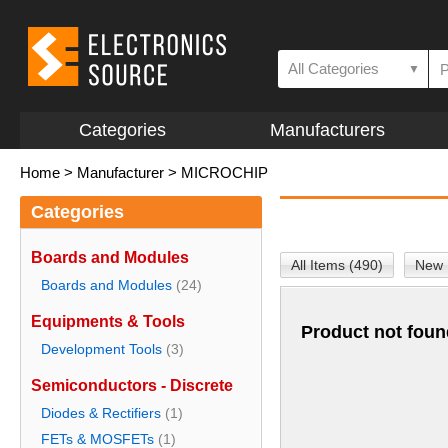
All Categories
▼
Categories
Manufacturers
Home
>
Manufacturer
>
MICROCHIP
Categories
Boards and Modules
All Items (490)
New 
Boards and Modules
(24)
Equipments & Tools
Product not foun
Development Tools
(3)
Semiconductors - Discrete
Diodes & Rectifiers
(1)
FETs & MOSFETs
(1)