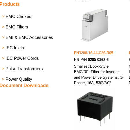
Products
>
EMC Chokes
>
EMC Filters
>
EMI & EMC Accessories
>
IEC Inlets
FN3288-16-44-C26-R65
>
IEC Power Cords
ES-P/N
0285-0362-6
Smallest Book-Style
>
Pulse Transformers
EMC/RFI Filter for Inverter
and Power Drive Systems, 3-
>
Power Quality
Phase, 16A, 530VAC/
Document Downloads