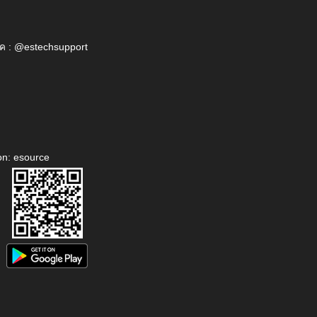
ค : @estechsupport
on: esource