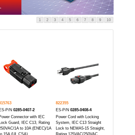
1
2
3
4
5
6
7
8
9
10
815763
822355
ES-P/N
0285-0407-2
ES-P/N
0285-0408-4
Power Connector with IEC
Power Cord with Locking
Lock Guard, IEC C13, Rating
System, IEC C13 Straight
250VAC/1A to 10A (ENEC)/1A
Lock to NEMA5-15 Straight,
to 15A (UL,CSA),
Rating 125VAC/250VAC