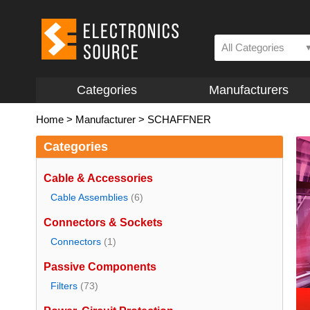
All Categories
Categories
Manufacturers
Home
>
Manufacturer
>
SCHAFFNER
Categories
Cable & Accessories
Cable Assemblies
(6)
Connectors & Sockets
Connectors
(1)
Passive Components
Filters
(73)