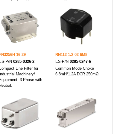
FN3256H-16-29
RN112-1.2-02-6M8
ES-P/N
0285-0326-2
ES-P/N
0285-0247-6
Compact Line Filter for
Common Mode Choke
Industrial Machinery/
6.8mH/1.2A DCR 250mΩ
Equipment, 3-Phase with
Neutral,