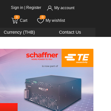
Sign in
|
Register
My account
0
0
Cart
My wishlist
Currency (THB)
Contact Us