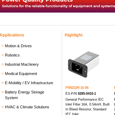
Applications
Highlight
>
Motion & Drives
>
Robotics
>
Industrial Machinery
>
Medical Equipment
>
E-Mobility / EV Infrastructure
FN9222R-16-06
>
Battery Energy Storage
ES-P/N
0285-0410-1
System
General Performance IEC
Inlet Filter 16A, 0.54mH, Built
>
HVAC & Climate Solutions
In Bleed Resistor, Standard
IEC Inlet