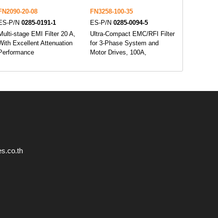
FN2090-20-08
FN3258-100-35
ES-P/N
0285-0191-1
ES-P/N
0285-0094-5
Multi-stage EMI Filter 20 A,
Ultra-Compact EMC/RFI Filter
With Excellent Attenuation
for 3-Phase System and
Performance
Motor Drives, 100A,
s.co.th