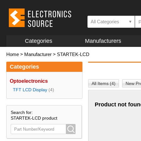
All Categories
▼
Categories
Manufacturers
Home
>
Manufacturer
>
STARTEK-LCD
Categories
Optoelectronics
All Items (4)
New Pro
TFT LCD Display
(4)
Product not foun
Search for:
STARTEK-LCD product