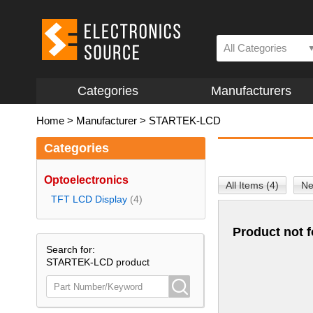
All Categories
Categories
Manufacturers
Home
>
Manufacturer
>
STARTEK-LCD
Categories
Optoelectronics
All Items (4)
Ne
TFT LCD Display
(4)
Product not 
Search for:
STARTEK-LCD product