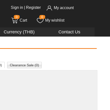
Sign in
|
Register
My account
0
0
Cart
My wishlist
Currency (THB)
Contact Us
0)
Clearance Sale (0)