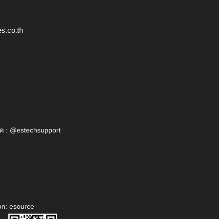
s.co.th
ค : @estechsupport
on: esource