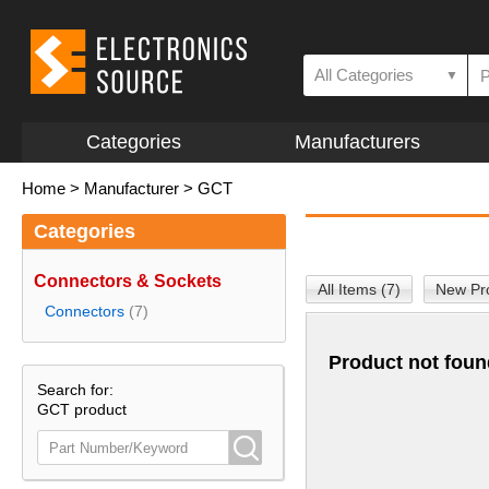
All Categories
▼
Categories
Manufacturers
Home
>
Manufacturer
>
GCT
Categories
Connectors & Sockets
All Items (7)
New Pro
Connectors
(7)
Product not foun
Search for:
GCT product