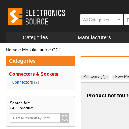
All Categories
▼
Categories
Manufacturers
Home
>
Manufacturer
>
GCT
Categories
Connectors & Sockets
All Items (7)
New Pro
Connectors
(7)
Product not foun
Search for:
GCT product