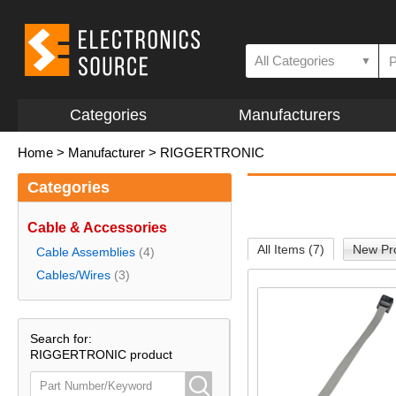
All Categories
▼
Categories
Manufacturers
Home
>
Manufacturer
>
RIGGERTRONIC
Categories
Cable & Accessories
All Items (7)
New Pro
Cable Assemblies
(4)
Cables/Wires
(3)
Search for:
RIGGERTRONIC product