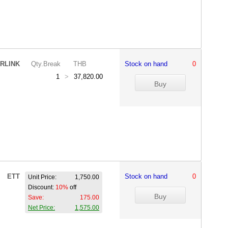
RLINK
Qty.Break
THB
Stock on hand
0
1
>
37,820.00
ETT
Stock on hand
0
Unit Price:
1,750.00
Discount:
10%
off
Save:
175.00
Net Price:
1,575.00