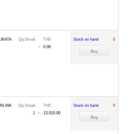
URATA
Qty.Break
THB
Stock on hand
0
>
0.00
RLINK
Qty.Break
THB
Stock on hand
9
1
>
13,010.00