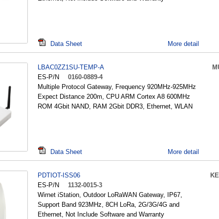
Data Sheet
More detail
LBAC0ZZ1SU-TEMP-A
M
ES-P/N
0160-0889-4
Multiple Protocol Gateway, Frequency 920MHz-925MHz
Expect Distance 200m, CPU ARM Cortex A8 600MHz
ROM 4Gbit NAND, RAM 2Gbit DDR3, Ethernet, WLAN
Data Sheet
More detail
PDTIOT-ISS06
KE
ES-P/N
1132-0015-3
Wirnet iStation, Outdoor LoRaWAN Gateway, IP67,
Support Band 923MHz, 8CH LoRa, 2G/3G/4G and
Ethernet, Not Include Software and Warranty