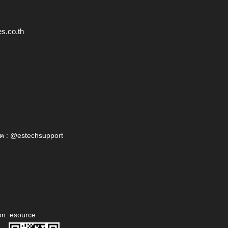
s.co.th
ค : @estechsupport
on: esource