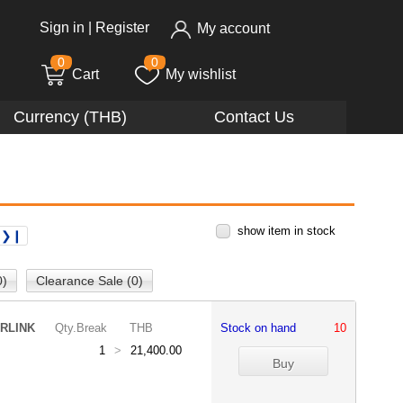
Sign in
|
Register
My account
0
0
Cart
My wishlist
Currency (THB)
Contact Us
show item in stock
❯❙
0)
Clearance Sale (0)
RLINK
Qty.Break
THB
Stock on hand
10
1
>
21,400.00