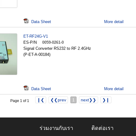
Data Sheet
More detail
ET-RF24G-V1
ES-P/N
0059-0261-0
Signal Converter RS232 to RF 2.4GHz
(P-ET-A-00184)
Data Sheet
More detail
❙❮
❮❮prev
1
next❯❯
❯❙
Page 1 of 1
ร่วมงานกับเรา
ติดต่อเรา