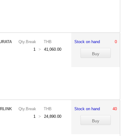
URATA
Qty.Break
THB
Stock on hand
0
1
>
41,060.00
RLINK
Qty.Break
THB
Stock on hand
40
1
>
24,890.00