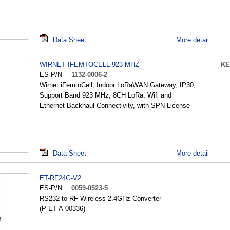
Data Sheet
More detail
WIRNET IFEMTOCELL 923 MHZ
KE
ES-P/N
1132-0006-2
Wirnet iFemtoCell, Indoor LoRaWAN Gateway, IP30,
Support Band 923 MHz, 8CH LoRa, Wifi and
Ethernet Backhaul Connectivity, with SPN License
Data Sheet
More detail
ET-RF24G-V2
ES-P/N
0059-0523-5
RS232 to RF Wireless 2.4GHz Converter
(P-ET-A-00336)