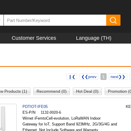
▼
Customer Services
Language (TH)
❙❮
❮❮prev
1
next❯❯
w Products (1)
Recommend (0)
Hot Deal (0)
Promotion (
PDTIOT-IFE05
KE
ES-P/N
1132-0020-6
Wirnet iFemtoCell-evolution, LoRaWAN Indoor
Gateway for IoT, Support Band 923MHz, 2G/3G/4G and
Ethernet, Not Include Software and Warranty