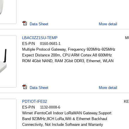
Data Sheet
More detail
LBAC0ZZ1SU-TEMP
M
ES-P/N
0160-0681-1
Multiple Protocol Gateway, Frequency 920MHz-925MHz
Expect Distance 200m, CPU ARM Cortex A8 600MHz
ROM 4Gbit NAND, RAM 2Gbit DDR3, Ethernet, WLAN
Data Sheet
More detail
PDTIOT-IFE02
KE
ES-P/N
1132-0008-6
Wirnet iFemtoCell Indoor LoRaWAN Gateway,Support
Band 923MHz,8CH LoRa,Wifi & Ethernet Backhaul
Connectivity, Not Include Software and Warranty