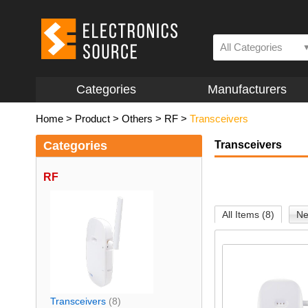
All Categories
Categories
Manufacturers
Home
>
Product
>
Others
>
RF
>
Transceivers
Categories
Transceivers
RF
All Items (8)
Ne
Transceivers
(8)