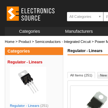
All Categories
▼
Categories
Manufacturers
Home
>
Product
>
Semiconductors - Integrated Circuit
>
Power M
Categories
Regulator - Linears
Regulator - Linears
All Items (251)
New 
Regulator - Linears
(251)