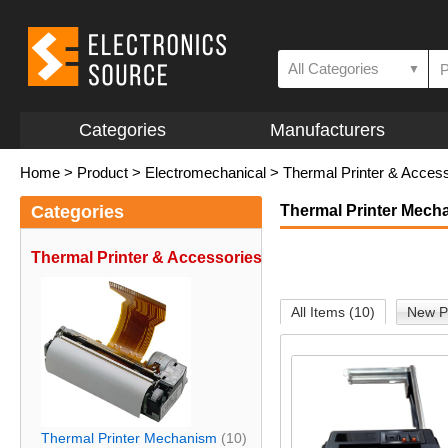
All Categories
▼
Categories
Manufacturers
Home
>
Product
>
Electromechanical
>
Thermal Printer & Acces
Categories
Thermal Printer Mech
Thermal Printer & Accessories
All Items (10)
New P
Thermal Printer Mechanism
(10)