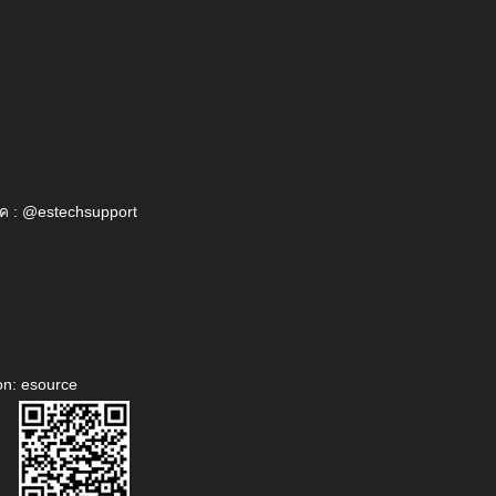
ค : @estechsupport
on: esource