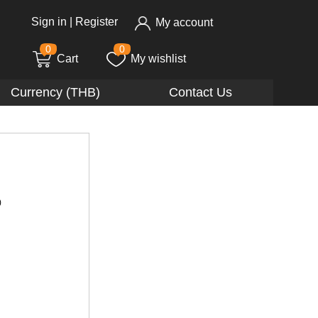
Sign in
|
Register
My account
0
0
Cart
My wishlist
Currency (THB)
Contact Us
)