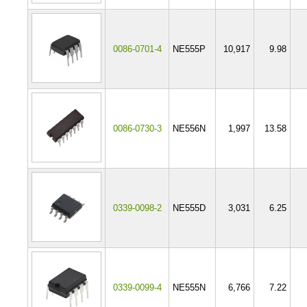
0086-0701-4
NE555P
10,917
9.98
0086-0730-3
NE556N
1,997
13.58
0339-0098-2
NE555D
3,031
6.25
0339-0099-4
NE555N
6,766
7.22