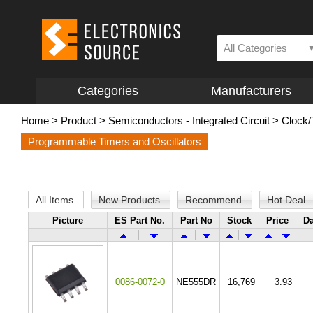
All Categories
Categories
Manufacturers
Home
>
Product
>
Semiconductors - Integrated Circuit
>
Clock/
Programmable Timers and Oscillators
All Items
New Products
Recommend
Hot Deal
Picture
ES Part No.
Part No
Stock
Price
Da
0086-0072-0
NE555DR
16,769
3.93