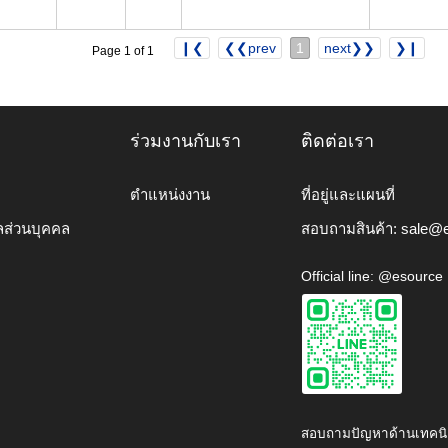
❙❮
❮❮prev
1
next❯❯
❯❙
Page 1 of 1
ร่วมงานกับเรา
ติดต่อเรา
ตำแหน่งงาน
ที่อยู่และแผนที่
ลส่วนบุคคล
สอบถามสินค้า:
sale@e
Official line: @esource
สอบถามปัญหาด้านเทคนิ