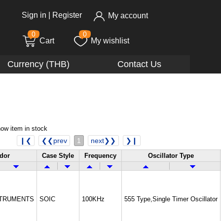
Sign in
|
Register
My account
0
0
Cart
My wishlist
Currency (THB)
Contact Us
ow item in stock
❙❮
❮❮prev
1
next❯❯
❯❙
dor
Case Style
Frequency
Oscillator Type
STRUMENTS
SOIC
100KHz
555 Type,Single Timer Oscillator