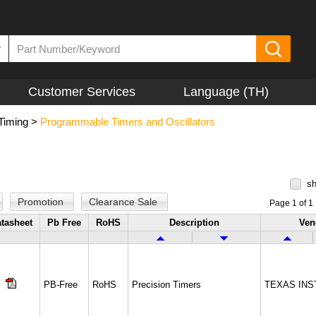
▼
Customer Services
Language (TH)
Timing
>
Programmable Timers and Oscillators
sh
Promotion
Clearance Sale
Page 1 of 1
tasheet
Pb Free
RoHS
Description
Ven
PB-Free
RoHS
Precision Timers
TEXAS IN