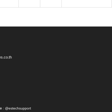
s.co.th
ค : @estechsupport