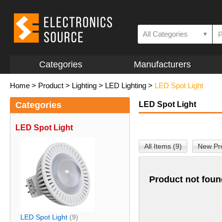
All Categories
▼
Categories
Manufacturers
Home
>
Product
>
Lighting
>
LED Lighting
>
LED Spot Light
Categories
LED Spot Light
LED Spot Light
All Items (9)
New Pro
Product not foun
LED Spot Light
(9)