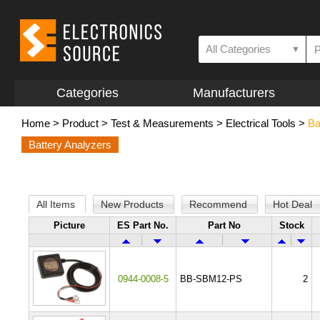
All Categories
▼
Categories
Manufacturers
Home
>
Product
>
Test & Measurements
>
Electrical Tools
>
Ba
Battery Analyzers
All Items
New Products
Recommend
Hot Deal
Picture
ES Part No.
Part No
Stock
0944-0008-5
BB-SBM12-PS
2