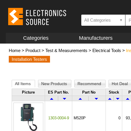
All Categories
▼
Categories
Manufacturers
Home
>
Product
>
Test & Measurements
>
Electrical Tools
>
In
Installation Testers
All Items
New Products
Recommend
Hot Deal
Picture
ES Part No.
Part No
Stock
P
1303-0004-9
M520P
0
93