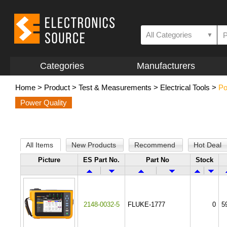
All Categories
▼
Categories
Manufacturers
Home
>
Product
>
Test & Measurements
>
Electrical Tools
>
Po
Power Quality
All Items
New Products
Recommend
Hot Deal
Picture
ES Part No.
Part No
Stock
2148-0032-5
FLUKE-1777
0
5