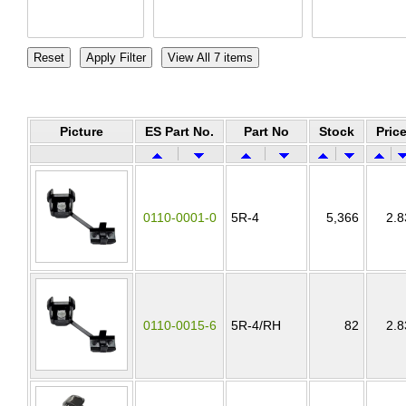
Picture
ES Part No.
Part No
Stock
Pric
0110-0001-0
5R-4
5,366
2.8
0110-0015-6
5R-4/RH
82
2.8