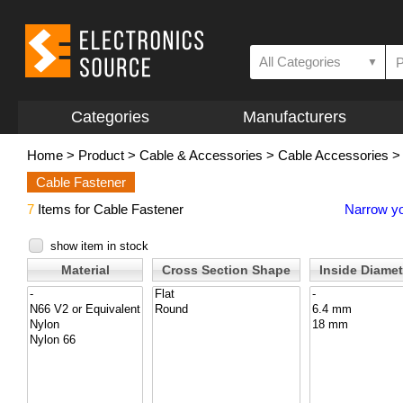
All Categories
▼
Categories
Manufacturers
Home
>
Product
>
Cable & Accessories
>
Cable Accessories
Cable Fastener
7
Items for Cable Fastener
Narrow yo
show item in stock
Material
Cross Section Shape
Inside Diamet