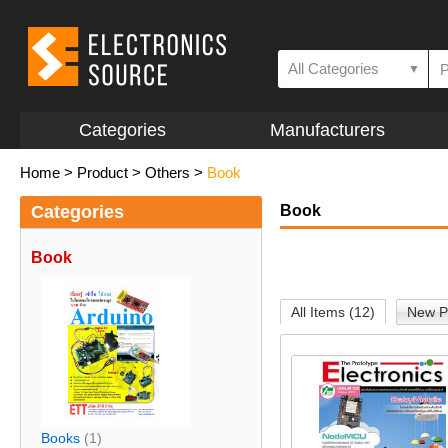
All Categories
▼
Categories
Manufacturers
Home
>
Product
>
Others
>
Book
Categories
Book
Book
All Items (12)
New P
Books
(1)