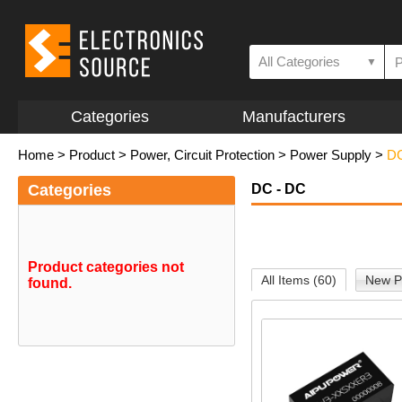
All Categories
▼
Categories
Manufacturers
Home
>
Product
>
Power, Circuit Protection
>
Power Supply
>
DC
Categories
DC - DC
Product categories not
All Items (60)
New P
found.