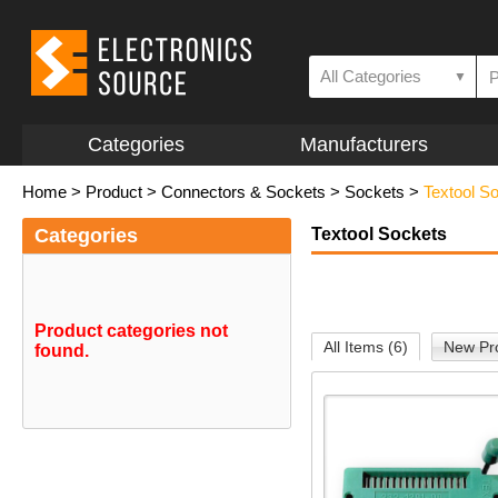
All Categories
▼
Categories
Manufacturers
Home
>
Product
>
Connectors & Sockets
>
Sockets
>
Textool S
Categories
Textool Sockets
Product categories not
All Items (6)
New Pro
found.