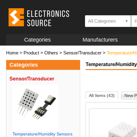
All Categories
▼
Categories
Manufacturers
Home
>
Product
>
Others
>
Sensor/Transducer
>
Temperature/H
Categories
Temperature/Humidit
Sensor/Transducer
All Items (43)
New P
Temperature/Humidity Sensors