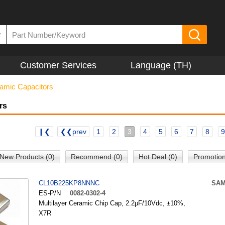
▼
Customer Services
Language (TH)
amic Capacitors
rs
❙❮
❮❮prev
1
2
3
4
5
6
7
8
9
New Products (0)
Recommend (0)
Hot Deal (0)
Promotion
CL10B225KP8NNNC
SA
ES-P/N
0082-0302-4
Multilayer Ceramic Chip Cap, 2.2μF/10Vdc, ±10%,
X7R