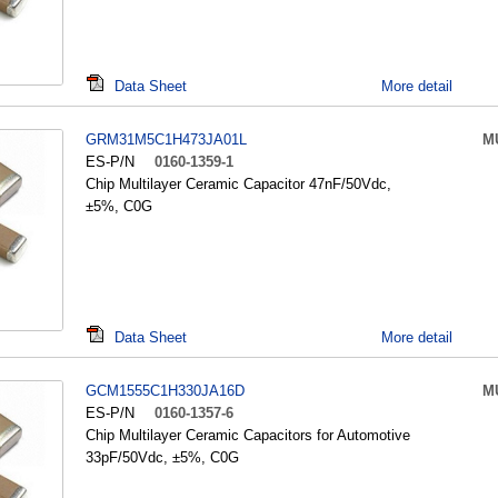
Data Sheet
More detail
GRM31M5C1H473JA01L
M
ES-P/N
0160-1359-1
Chip Multilayer Ceramic Capacitor 47nF/50Vdc,
±5%, C0G
Data Sheet
More detail
GCM1555C1H330JA16D
M
ES-P/N
0160-1357-6
Chip Multilayer Ceramic Capacitors for Automotive
33pF/50Vdc, ±5%, C0G