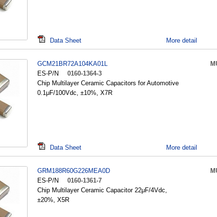
Data Sheet
More detail
GCM21BR72A104KA01L
M
ES-P/N
0160-1364-3
Chip Multilayer Ceramic Capacitors for Automotive
0.1μF/100Vdc, ±10%, X7R
Data Sheet
More detail
GRM188R60G226MEA0D
M
ES-P/N
0160-1361-7
Chip Multilayer Ceramic Capacitor 22μF/4Vdc,
±20%, X5R