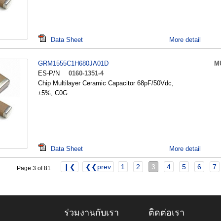
Data Sheet
More detail
GRM1555C1H680JA01D
M
ES-P/N
0160-1351-4
Chip Multilayer Ceramic Capacitor 68pF/50Vdc,
±5%, C0G
Data Sheet
More detail
❙❮
❮❮prev
1
2
3
4
5
6
7
Page 3 of 81
ร่วมงานกับเรา
ติดต่อเรา