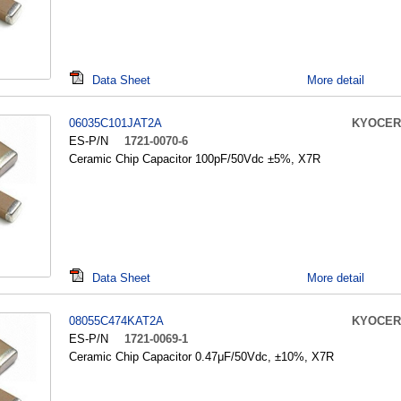
Data Sheet
More detail
06035C101JAT2A
KYOCER
ES-P/N
1721-0070-6
Ceramic Chip Capacitor 100pF/50Vdc ±5%, X7R
Data Sheet
More detail
08055C474KAT2A
KYOCER
ES-P/N
1721-0069-1
Ceramic Chip Capacitor 0.47μF/50Vdc, ±10%, X7R