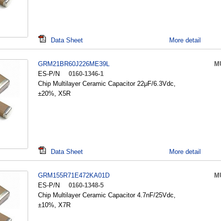
Data Sheet
More detail
GRM21BR60J226ME39L
M
ES-P/N
0160-1346-1
Chip Multilayer Ceramic Capacitor 22μF/6.3Vdc,
±20%, X5R
Data Sheet
More detail
GRM155R71E472KA01D
M
ES-P/N
0160-1348-5
Chip Multilayer Ceramic Capacitor 4.7nF/25Vdc,
±10%, X7R