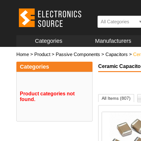
All Categories
Categories
Manufacturers
Home
>
Product
>
Passive Components
>
Capacitors
>
Cer
Categories
Ceramic Capacito
Product categories not
All Items (807)
found.