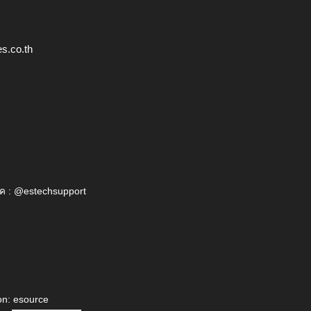
s.co.th
ค : @estechsupport
on: esource