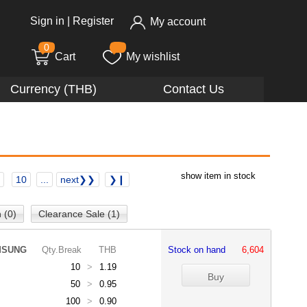
Sign in
|
Register
My account
0
Cart
My wishlist
Currency (THB)
Contact Us
show item in stock
10
...
next❯❯
❯❙
 (0)
Clearance Sale (1)
MSUNG
Qty.Break
THB
Stock on hand
6,604
10
>
1.19
50
>
0.95
100
>
0.90