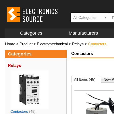
All Categories
▼
Categories
Manufacturers
Home
>
Product
>
Electromechanical
>
Relays
>
Contactors
Categories
Contactors
Relays
All Items (45)
New P
Contactors
(45)