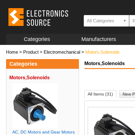
All Categories
▼
Categories
Manufacturers
Home
>
Product
>
Electromechanical
>
Motors,Solenoids
Categories
Motors,Solenoids
Motors,Solenoids
All Items (31)
New P
AC, DC Motors and Gear Motors