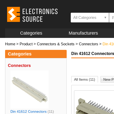
All Categories
▼
Categories
Manufacturers
Home
>
Product
>
Connectors & Sockets
>
Connectors
>
Din 41
Categories
Din 41612 Connector
Connectors
All Items (11)
New Pr
Din 41612 Connectors
(11)