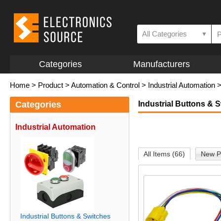
All Categories
▼
Categories
Manufacturers
Home
>
Product
>
Automation & Control
>
Industrial Automation
Categories
Industrial Buttons & 
Industrial Automation
All Items (66)
New P
Industrial Buttons & Switches