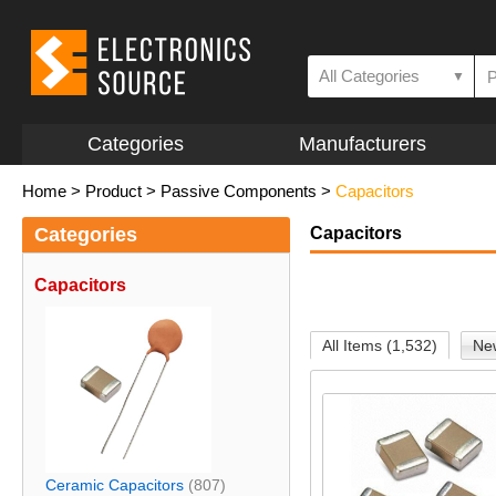
All Categories
▼
Categories
Manufacturers
Home
>
Product
>
Passive Components
>
Capacitors
Categories
Capacitors
Capacitors
All Items (1,532)
New
Ceramic Capacitors
(807)