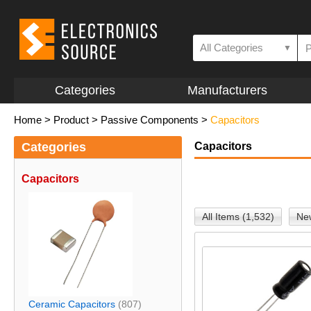
All Categories
▼
Categories
Manufacturers
Home
>
Product
>
Passive Components
>
Capacitors
Categories
Capacitors
Capacitors
All Items (1,532)
New
Ceramic Capacitors
(807)