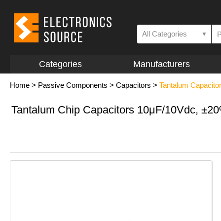
All Categories
▼
Categories
Manufacturers
Home
>
Passive Components
>
Capacitors
>
Tantalum Capacito
Tantalum Chip Capacitors 10μF/10Vdc, ±2