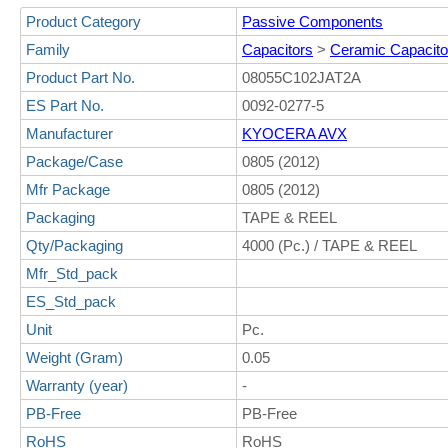
Product Category
Passive Components
Family
Capacitors
>
Ceramic Capacito
Product Part No.
08055C102JAT2A
ES Part No.
0092-0277-5
Manufacturer
KYOCERA AVX
Package/Case
0805 (2012)
Mfr Package
0805 (2012)
Packaging
TAPE & REEL
Qty/Packaging
4000 (Pc.) / TAPE & REEL
Mfr_Std_pack
ES_Std_pack
Unit
Pc.
Weight (Gram)
0.05
Warranty (year)
-
PB-Free
PB-Free
RoHS
RoHS