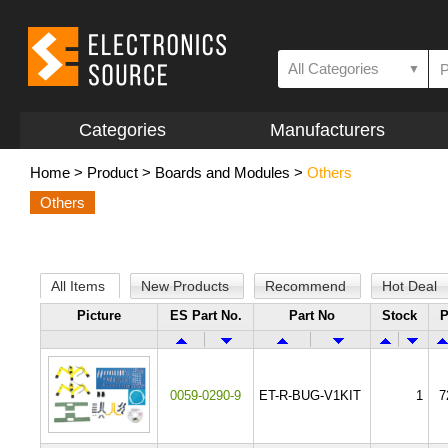
All Categories
▼
Categories
Manufacturers
Home
>
Product
>
Boards and Modules
>
Others
Others
All Items
New Products
Recommend
Hot Deal
Picture
ES Part No.
Part No
Stock
P
0059-0290-9
ET-R-BUG-V1KIT
1
7