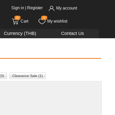
Sign in
|
Register
My account
0
0
Cart
My wishlist
Currency (THB)
Contact Us
(0)
Clearance Sale (1)