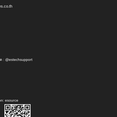
s.co.th
ค : @estechsupport
on: esource