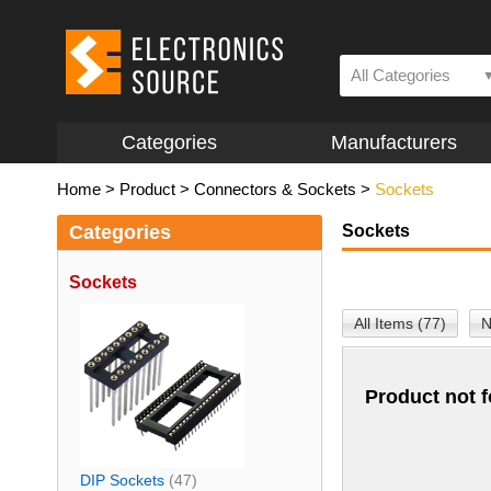
All Categories
Categories
Manufacturers
Home
>
Product
>
Connectors & Sockets
>
Sockets
Categories
Sockets
Sockets
All Items (77)
N
Product not 
DIP Sockets
(47)