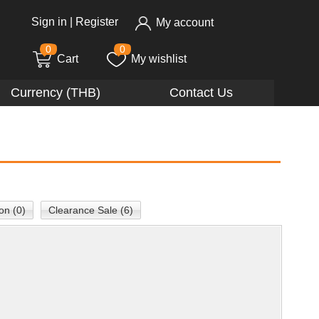
Sign in
|
Register
My account
0
0
Cart
My wishlist
Currency (THB)
Contact Us
on (0)
Clearance Sale (6)