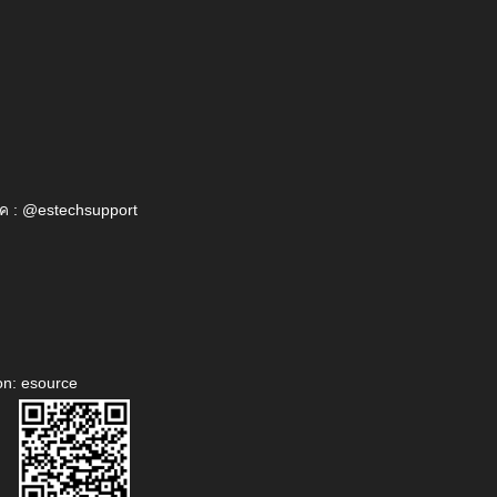
ค : @estechsupport
on: esource