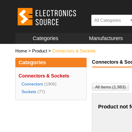
All Categories
Categories
Manufacturers
Home
>
Product
>
Connectors & Sockets
Categories
Connectors & So
Connectors & Sockets
Connectors
(1906)
All Items (1,983)
Sockets
(77)
Product not 