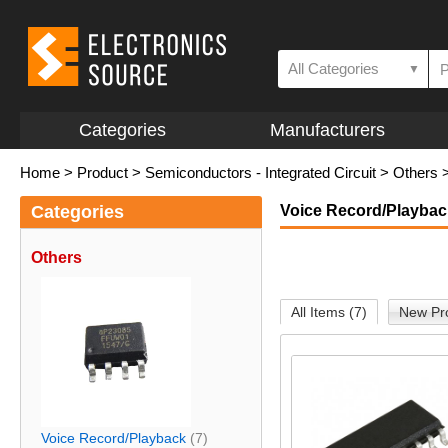
All Categories
▼
Categories
Manufacturers
Home
>
Product
>
Semiconductors - Integrated Circuit
>
Others
Categories
Voice Record/Playbac
Others
All Items (7)
New Pro
Voice Record/Playback
(7)